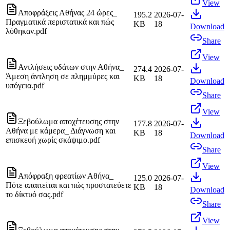
View
Αποφράξεις Αθήνας 24 ώρες_
195.2
2026-07-
Πραγματικά περιστατικά και πώς
KB
18
Download
λύθηκαν.pdf
Share
View
Αντλήσεις υδάτων στην Αθήνα_
274.4
2026-07-
Άμεση άντληση σε πλημμύρες και
KB
18
Download
υπόγεια.pdf
Share
View
Ξεβούλωμα αποχέτευσης στην
177.8
2026-07-
Αθήνα με κάμερα_ Διάγνωση και
KB
18
Download
επισκευή χωρίς σκάψιμο.pdf
Share
View
Απόφραξη φρεατίων Αθήνα_
125.0
2026-07-
Πότε απαιτείται και πώς προστατεύετε
KB
18
Download
το δίκτυό σας.pdf
Share
View