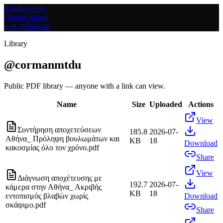
Readharvesty
About
Contact
Log in
Sign up
Library
@
cormanmtdu
Public PDF library — anyone with a link can view.
Name
Size
Uploaded
Actions
View
Συντήρηση αποχετεύσεων
185.8
2026-07-
Αθήνα_ Πρόληψη βουλωμάτων και
KB
18
Download
κακοσμίας όλο τον χρόνο.pdf
Share
View
Διάγνωση αποχέτευσης με
192.7
2026-07-
κάμερα στην Αθήνα_ Ακριβής
KB
18
εντοπισμός βλαβών χωρίς
Download
σκάψιμο.pdf
Share