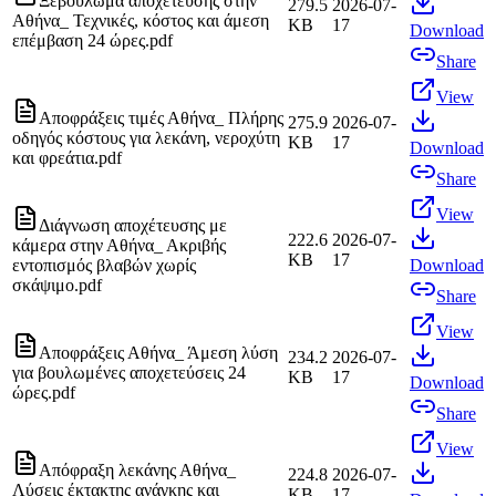
Ξεβούλωμα αποχέτευσης στην
279.5
2026-07-
Αθήνα_ Τεχνικές, κόστος και άμεση
KB
17
Download
επέμβαση 24 ώρες.pdf
Share
View
Αποφράξεις τιμές Αθήνα_ Πλήρης
275.9
2026-07-
οδηγός κόστους για λεκάνη, νεροχύτη
KB
17
Download
και φρεάτια.pdf
Share
View
Διάγνωση αποχέτευσης με
222.6
2026-07-
κάμερα στην Αθήνα_ Ακριβής
KB
17
εντοπισμός βλαβών χωρίς
Download
σκάψιμο.pdf
Share
View
Αποφράξεις Αθήνα_ Άμεση λύση
234.2
2026-07-
για βουλωμένες αποχετεύσεις 24
KB
17
Download
ώρες.pdf
Share
View
Απόφραξη λεκάνης Αθήνα_
224.8
2026-07-
Λύσεις έκτακτης ανάγκης και
KB
17